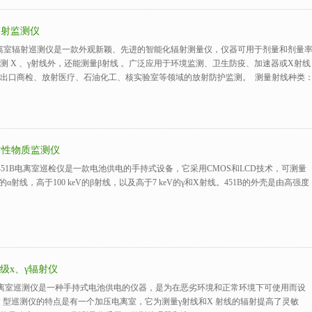
 辐射监测仪
23电离室辐射巡测仪是一款外观新颖、先进的智能化辐射测量仪，仪器可用于剂量和剂量
测 X 、γ射线外，还能测量β射线 。广泛应用于环境监测、卫生防疫、加速器或X射线
出口商检、放射医疗、石油化工、核实验室等领域的放射防护监测。 测量射线种类
放射性物质监测仪
 451B电离室巡检仪是一款电池供电的手持式设备，它采用CMOS和LCD技术，可测量
V的α射线，高于100 keV的β射线，以及高于7 keV的γ和X射线。451B的外壳是由高强度
防护级x、γ辐射仪
型电离室巡测仪是一种手持式电池供电的仪器，是为在恶劣环境和正常环境下可使用而设
1P 型巡测仪的特点是有一个加压电离室，它为测量γ射线和X 射线的辐射提高了灵敏