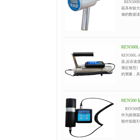
REN50
器具有较大
储的数据读
REN50
REN50
器,反应速
测定规范》
的测量，具
REN50
REN50
作为探测器
能对低能X