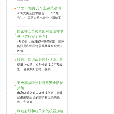
华龙一号的 几个主要关键词
A 两大央企技术融合 “华龙一
号”由中国两大核电企业中国核工
率
：
国家核安全检查团对秦山核电
基地进行安全检查1
4月25日，由国家环境保护部、国家
能源局和中国地震局共同组织成立
的核
辐射小知识放射性钋-210元素
辐射小知识：放射性钋-210元素最
近一名俄罗斯前特工在英
避免和减轻照射可靠安全防护
措施
电离辐射会对人体造成伤害，但是
如果采取适当的防护和正确的操
作，完全可
制造射线和粒子束的机器加速