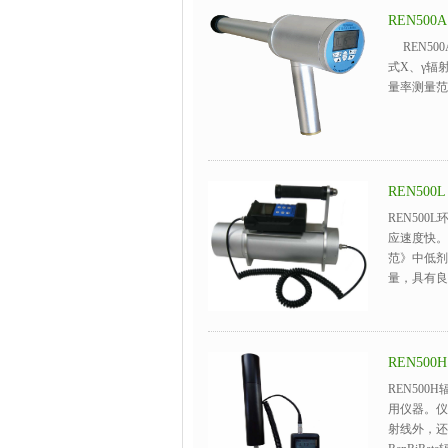
REN50
REN50
式X、γ辐
量率测量范
REN50
REN50
应速度快。
范》中低剂
量，具有良
REN50
REN50
用仪器。仪
射线外，还