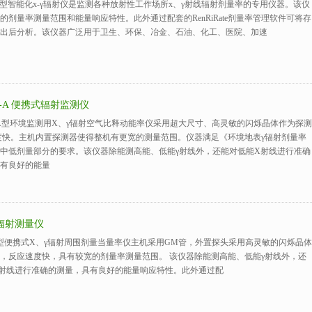
0B型智能化х-γ辐射仪是监测各种放射性工作场所х、γ射线辐射剂量率的专用仪器。该仪
的剂量率测量范围和能量响应特性。此外通过配套的RenRiRate剂量率管理软件可将存
出后分析。该仪器广泛用于卫生、环保、冶金、石油、化工、医院、加速
0L-A 便携式辐射监测仪
0L-A型环境监测用X、γ辐射空气比释动能率仪采用超大尺寸、高灵敏的闪烁晶体作为探测
度快。主机内置探测器使得整机有更宽的测量范围。仪器满足《环境地表γ辐射剂量率
中低剂量部分的要求。该仪器除能测高能、低能γ射线外，还能对低能X射线进行准确
有良好的能量
0 辐射测量仪
0型便携式X、γ辐射周围剂量当量率仪主机采用GM管，外置探头采用高灵敏的闪烁晶体
，反应速度快，具有较宽的剂量率测量范围。 该仪器除能测高能、低能γ射线外，还
射线进行准确的测量，具有良好的能量响应特性。此外通过配