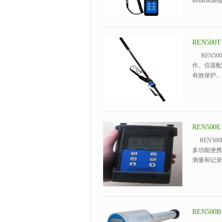
RenRiRa
REN50
REN50
作。仪器配
有效保护。此
REN50
REN50
多功能便携
测量和记录
REN50