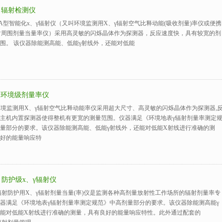
0A 辐射检测仪
0A型智能化х、γ辐射仪（又叫环境监测用X、γ辐射空气比释动能(吸收剂量)率仪或便携
射周围剂量当量率仪）采用高灵敏的闪烁晶体作为探测器，反应速度快，具有较宽的剂
围。 该仪器除能测高能、低能γ射线外，还能对低能
0L 环境级剂量率仪
0L环境监测用X、γ辐射空气比释动能率仪采用超大尺寸、高灵敏的闪烁晶体作为探测器,
主机内置探测器使得整机有更宽的测量范围。仪器满足《环境地表γ辐射剂量率测定
量部分的要求。该仪器除能测高能、低能γ射线外，还能对低能X射线进行准确的测
好的能量响应特
0H 防护级x、γ辐射仪
0H辐射防护用X、γ辐射剂量当量(率)仪是监测各种高剂量放射性工作场所的辐射剂量率专
器满足《环境地表γ辐射剂量率测定规范》中高剂量部分的要求。该仪器除能测高能γ
能对低能X射线进行准确的测量，具有良好的能量响应特性。此外通过配套的