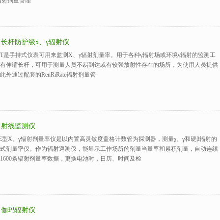
te辐射剂量管理
0T 长杆防护级x、γ辐射仪
0T是手持式仪表可用来监测X、γ辐射剂量率。用于各种γ辐射场或环境γ辐射的监测工
有伸缩长杆，可用于测量人员不易到达或有较强放射性存在的场所，为使用人员提供
外通过配套的RenRiRate辐射剂量管
0E 射线监测仪
0E型X、γ辐射剂量率仪是以内置高灵敏度盖格计数管为探测器，测量χ、γ和硬β辐射的
式剂量率仪。作为辐射巡测仪，能显示工作场所的剂量当量率和累积剂量，自动连续
1600条辐射剂量率数据，更换电池时，日历、时间及检
0B 伽玛辐射仪