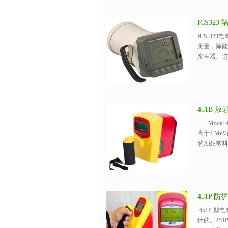
ICS323
ICS-3
测量，除能
发生器、进
451B 
Model
高于4 Me
的ABS塑料
451P 
451P 
计的。45