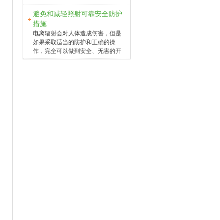
银这样的贵金属。花费了大量的人
放烟尘、二氧化硫，更不会产生二
乎无限量的能源供应。而采用聚变
力、物力和财力，最好的结果是制
氧化碳。核电在世界上一
避免和减轻照射可靠安全防护
能面临的最大障碍可能是经济学问
出了黄铜和白铜。到了20世纪40年
题。核聚变发电设计还没有便宜到
措施
代，古代“炼金术士”的夙愿终于被
可以取代现有的利用化石燃料，例
电离辐射会对人体造成伤害，但是
现代的“炼金术”实现了。1
如煤炭和天然气的系统。美国华盛
如果采取适当的防护和正确的操
顿大学的工程师们希望改变这一现
作，完全可以做到安全、无害的开
状。他们设计了一种概念核聚变反
发利用核科学技术。前面已经讲
应器，但它变成大型电厂的规模
过，电离辐射包括α，β，γ，X射线
时，将可以与相似电量产出的燃煤
和中子等。α射线是高速氦粒子流，
火力发电厂所耗费成本相当。研究
带正电，质量大，射程短，一张纸
小组的核聚变反应堆设计以及成本
就可以挡住。βˉ射线是高速电子
分析研究于去年春天被发表，它将
流，带负电，质量小，一般可用几
在10月17日俄罗斯圣彼得堡召开的
毫米厚的金属铝片挡住。γ射线是能
国际原子能机构的聚变能会议上展
量很高的光子，不带电，穿透力
示。
强，要用很厚的混凝土墙才能挡
住。中子是质量与氢原子相近的粒
子流，不带电，穿透力很强。X射
线和γ射线性质差不多，但产生的机
制不同，γ射线是核衰变释放出来
的，X射线则是高速电子轰击金属
靶等原因产生的。1．外照射可阻挡
体外照射源对人体的照