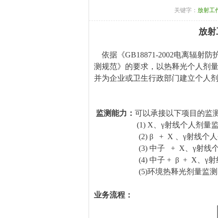
关键字：
放射工
放射
依据《GB18871-2002电离辐射
测规范》的要求，以热释光个人剂
并为企业或卫生行政部门建立个人
监测能力：
可以承接以下项目的监
(1) X、γ射线个人剂量监
(2) β + X 、γ射线个人
(3) 中子 + X、γ射线个
(4) 中子 + β + X、γ
(5)环境热释光剂量
业务流程：