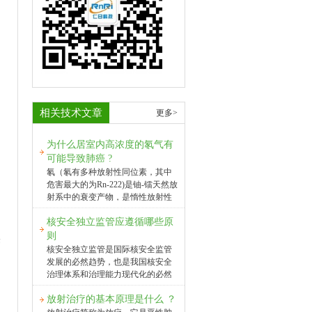
相关技术文章
更多>
为什么居室内高浓度的氡气有
可能导致肺癌 ?
氡（氡有多种放射性同位素，其中
危害最大的为Rn-222)是铀-镭天然放
射系中的衰变产物，是惰性放射性
气体，存在于一切环境空气中。氡
核安全独立监管应遵循哪些原
气的半衰期是3.8天，衰变后会生成
金属放射性子体。这些子体的半衰
则
果
期都较短，称为短寿命子体。氡及
核安全独立监管是国际核安全监管
其子体是人类所受天然福射的主要
发展的必然趋势，也是我国核安全
来源之一，对公众产生不可避免的
治理体系和治理能力现代化的必然
持续照射，其所致剂量约占所有天
要求。本报特刊发相关文章，对我
然辐射的一半。氡浓度的分布水平
放射治疗的基本原理是什么 ？
国当前核安全独立监管面临的问题
在自然界中极不均匀，通常室内要