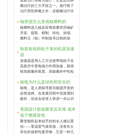
进行分析，探索实现核安全监管体
放射治疗简称为放疗，它是恶性肿
高于室外，地下室等通风不好的环
系和监管能力现代化的有效路径，
瘤治疗的三大手段之一。放疗除了
境中氡浓度会更高。我们在呼吸过
以飨读者。 加强核安全独立监管，
治疗恶性肿瘤之外，还能够治疗许
程中，会将空气中的氡及其子体吸
关系到核能的开发利用和核安全监
多良性肿瘤，如垂体瘤等。放疗也
入体内，它们会沉积在呼吸道内，
管事业的发展。2012年10月24日，
铀资源怎么变成核燃料的
能够治疗非肿瘤性疾病，如抑制瘢
沉积的氡子体在衰变过程中会放射
国务院常务会议审议通过《核安全
痕再生等。放射治疗肿瘤是利用电
核燃料进入核反应堆前要经历铀矿
出电离本领较强的α粒子，会持续不
与放射性污染防治“十二五”规划及
离辐射照射肿瘤组织，将肿瘤细胞
开采、提取、精制、转化、浓缩、
断地对肺
2020年远景目标（2011-2020年）》
杀灭，从而达到治疗的目的。那么
燃料元（组）件制造等过程的加
（简称《规划》）。《规划》强
电离辐射为什么能够杀死肿瘤细胞
工。由于铀矿具有放射性，通过测
调，日本福岛核事故的经验教训十
呢？电离辐射照射肿瘤的时候能够
制造射线和粒子束的机器加速
量射线强度，可以计算铀矿储量和
分深刻，要进一步提高对核安全极
将能量传递给肿瘤组织，造成杀
确定有无开采价值。铀矿的开采分
器
端重要性和基本规律的认识
伤。其实所有的辐射，包括可见
为常规采矿和化学采矿，总的原则
加速器是用人工方法使带电粒子在
光、微波、以及我们常听说的所谓
是安全、合理、经济、最大限度地
高真空中受电场力作用加速，获得
手机信号都带有能量，不过它们的
将铀资源从地下回采出来。铀的提
较高能量的装置。高能量的中性粒
能量很低，低到只能引起分子热运
取必须用化学试剂把矿石中铀的有
子束或X射线也可由加速器间接获
动的水平。而放疗所用的射线为高
用组分转化为可溶性化合物，即把
核电为什么是绿色和安全的
得。加速器小的只有几十厘米长，
能射线，它的能量高到足以打断分
铀从固相转为液相，再经固液分离
一个小的集装箱就能装得下，可以
核电，是人类探寻新兴能源开发的
子间的化学键，导致分子损伤。射
把含铀的浸出液与矿渣分离，然后
用汽车拉着来回跑；大型加速器大
必然选择。在发展历程中也曾遇到
线对DNA造成损伤后使细胞分裂受
用离子交换、萃取、沉淀等方法对
得占地好几平方千米，有一个小城
曲折，但这会促使人类进一步认识
阻，导致
含铀浓度低、杂质含量高的浸出液
市那么大，被加速的粒子在里面要
核能，更安全、稳定、清洁利用核
进行铀的浓缩、提取，制得不同形
跑上几百万千米，相当于绕地球几
美国设计新核聚变反应堆 成本
能发电。 更少的燃料 同样是100万
式的铀化学浓缩物，亦即“黄饼”。
十圈，真是顶尖的高科技产品。
千瓦的装机容量，水电厂需要的燃
低于燃煤发电
由于八氧化三铀是所有铀氧化物中
1．“炼金术士”的梦想实现了古
料每天都要40节的火车运送，而核
聚变能听起来似乎好的令人难以置
最稳定的，易于长期储存，所以
代“炼金术士”企图把普通金属
电厂所需要的燃料一年只需要一辆
信——零温室气体排放，没有长久
（铁、铜、铅等）转变为黄金、白
重卡车即可。 更绿色环保 核电不排
存在的放射性废弃物，它是一种几