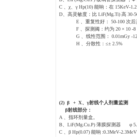
C 、χ、γ Hp(10) 能响：在 15KeV-1.
D、高灵敏度：比 LiF(Mg.Ti) 高 30-5
E 、重复性好： 50-100 次后
F 、探测阈：约为 20 × 10 -8 
G 、线性范围： 0.01mGy -12
H 、分散性：≤± 2.5%
(2) β + X、γ射线个人剂量监测
β射线部分：
A 、指环剂量盒。
B、LiF(Mg.Cu.P) 薄膜探测器 φ 5.0
C 、β Hp(0.07) 能响 :0.3MeV-2.3MeV