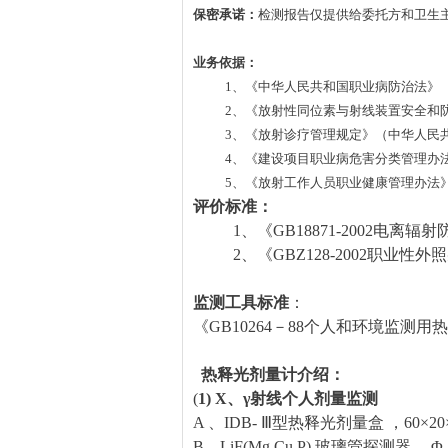
保密承诺：
检测报告仅提供给委托方和卫生
业务依据：
1、《中华人民共和国职业病防治法》（
2、《放射性同位素与射线装置安全和防护
3、《放射诊疗管理规定》（中华人民共
4、《建设项目职业病危害分类管理办法》
5、《放射工作人员职业健康管理办法》（
评价标准：
1、《GB18871-2002电离辐
2、《GBZ128-2002职业性
监测工具标准
：
《GB10264－88个人和环境监测
热释光剂量计介绍：
(
1) X、γ射线个人剂量监测
A 、IDB- Ⅲ型热释光剂量盒 ，60×20
B、LiF(Mg.Cu.P) 玻璃管探测器 ，Φ 2