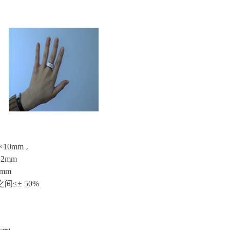
。
×10mm 。
12mm
2mm
 之间≤± 50%
。