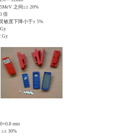
25MeV 之间≤± 20%
0 倍
灵敏度下降小于± 5%
Gy
 Gy
×0.8 mm
 ≤± 30%