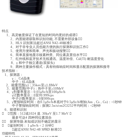
在关键性设施的个人或场所。用于国土安全应用的
γ
和中子核辐
特点
1
、高灵敏度保证了在更短的时间内更好的成谱

2
、内置能谱获取和识别功能
,
不需要外部设备

3
、
HLS
识别算法超过
ANSI N42-48
标准

4
、对于非专业人员也能方便的执行探测和识别工作

5
、使用方便和简单、声光和振动报警

6
、简单直接地显示核素种类、同位素及置信水平
