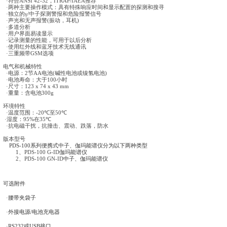
7
、红外线和蓝牙技术无线通讯、温度补偿、
CsI(Tl)
耐温
8
、
γ
和
中子独立通道
(
双探头
)
9
、两种主要操作模式：具有特殊响应时间和显示配置的
技术指标：
1
、探测器：
γ
：
CsI
晶体
中子：
6LiI
晶体
2
、能量范围
(γ)
：
35kev
至
≥1.8MeV
3
、能量范围
(
中子
)
：热中子至
≥10MeV
4
、
γ
剂量率显示：
0.01µSv/h
至
100µSv/h
γ
计数率显示：
0
至
99 999cps
中子计数率显示：
0
至
999cps
5
、
γ
警报响应时间：在
0.1µSv/h
本底对于
0.5µSv/h
增加
(Am
中子警报响应时间：探测
2.5n/s/cm
2
Cf
252
平均时间：
<2
6
、
能谱和识别


范围：
512
或
1024
道
. 30keV
至
1.7 MeV

最多可达
4
四种同位素混合


探测等级
:
未知或识别不确定的显示


鉴别时间：
1 µSv/h < 2
分钟


超过
ANSI N42-48 SPRD
标准


功能特性
·
符合
ANSI 42-32
，
ITRAP/IAEA
推荐
·
两种主要操作模式：具有特殊响应时间和显示配置的探测和搜
·
独立的
γ/
中子探测警报和危险报警信号
·
声光和无声报警
(
振动，耳机
)