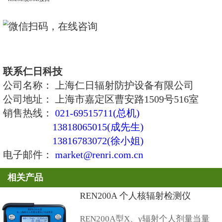
·
多道分析
·
用户界面易读显示
·
记录测量的性能，可用于以后分析
·
使用红外线和蓝牙技术无线通讯
·
三重频带
GSM
选项
电气和机械特性
·
电源：
2
节
AA
电池
(
碱性电池或镍氢电池
)
·
电池寿命：大于
100
小时
·
尺寸：
123 x 74 x
43 mm
·
重量：含电池
300g
环境特性
·
温度范围：
-20
℃
至
50
℃
·
湿度：
95%
在
35
℃
·
抗电磁干扰，抗撞击、震动、跌落，防水
版本型号
PDS-100
系列便携式中子、伽玛能谱仪分为以下两种类型
1、
PDS
-100 G
-ID
伽玛能谱仪
2、
PDS-100 GN-ID
中子、伽玛能谱仪