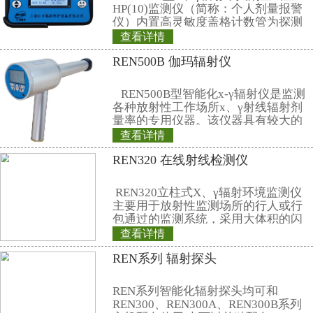
可选附件
·腰带夹袋子
·外接电源/电池充电器
·RS232或USB接口
联系仁日科技
公司名称： 上海仁日辐射防护设备
公司地址： 上海市嘉定区曹安路150