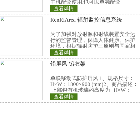
销售热线：
021-69515711(总机)
13818065015(成先生)
13816783072(徐小姐)
电子邮件：
market@renri.com.cn
相关产品
REN200A 个人
REN200A型X、γ
HP(10)监测仪（
仪）内置高灵敏度
器，主要用来监测
查看详情
所中个人的X、γ以
REN500B 伽玛辐
具有响应快，测量