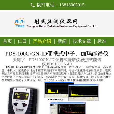
拨打电话：138180650
首页
仁日
产品介绍
新闻
技
PDS-100G/GN-ID便携式中
关键字：PDS100GN-ID 便携式能谱
仪,PDS100GN-ID
PDS
-100 G
/GN-ID
列便携式中子、伽玛能谱仪
是新一代的
γ
和
γ
度、手机大小的设备设计用于在非常短的时间内探测、定位和量
器除具有放射源探测和搜寻特性外
,
还具有能谱获取和内置高性
使用较多的便携式伽玛中子能谱仪。特别适合用于第一响应、法